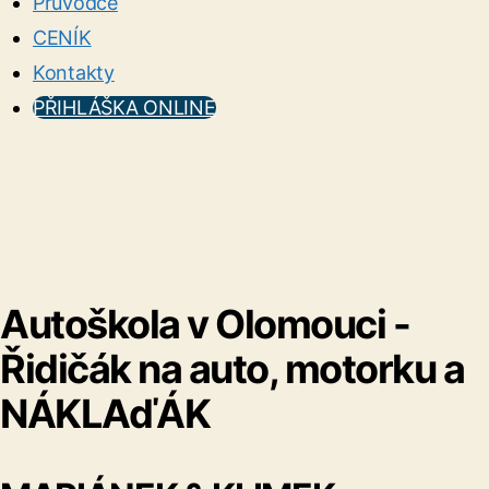
Průvodce
CENÍK
Kontakty
PŘIHLÁŠKA ONLINE
Autoškola v Olomouci -
Řidičák na auto, motorku a
NÁKLAďÁK