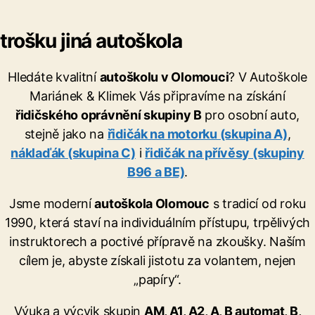
trošku jiná autoškola
Hledáte kvalitní
autoškolu v Olomouci
? V Autoškole
Mariánek & Klimek Vás připravíme na získání
řidičského oprávnění skupiny B
pro osobní auto,
stejně jako na
řidičák na motorku (skupina A)
,
náklaďák (skupina C)
i
řidičák na přívěsy (skupiny
B96 a BE)
.
Jsme moderní
autoškola Olomouc
s tradicí od roku
1990, která staví na individuálním přístupu, trpělivých
instruktorech a poctivé přípravě na zkoušky. Naším
cílem je, abyste získali jistotu za volantem, nejen
„papíry“.
Výuka a výcvik skupin
AM, A1, A2, A, B automat, B,