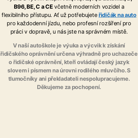
B96, BE, C a CE
včetně moderních vozidel a
flexibilního přístupu. Ať už potřebujete
řidičák na auto
pro každodenní jízdu, nebo profesní rozšíření pro
práci v dopravě, u nás jste na správném místě.
V naší autoškole je výuka a výcvik k získání
řidičského oprávnění určena výhradně pro uchazeče
o řidičské oprávnění, kteří ovládají český jazyk
slovem i písmem na úrovni rodilého mluvčího. S
tlumočníky ani překladateli nespolupracujeme.
Děkujeme za pochopení.