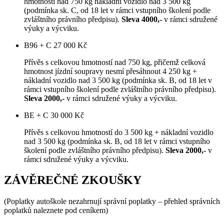
hmotnosti nad 750 kg nákladní vozidlo nad 3 500 kg
(podmínka sk. C, od 18 let v rámci vstupního školení podle
zvláštního právního předpisu).
Sleva 4000,-
v rámci sdružené
výuky a výcviku.
B96 + C
27 000 Kč
Přívěs s celkovou hmotností nad 750 kg, přičemž celková
hmotnost jízdní soupravy nesmí přesáhnout 4 250 kg +
nákladní vozidlo nad 3 500 kg (podmínka sk. B, od 18 let v
rámci vstupního školení podle zvláštního právního předpisu).
Sleva 2000,-
v rámci sdružené výuky a výcviku.
BE + C
30 000 Kč
Přívěs s celkovou hmotností do 3 500 kg + nákladní vozidlo
nad 3 500 kg (podmínka sk. B, od 18 let v rámci vstupního
školení podle zvláštního právního předpisu).
Sleva 2000,-
v
rámci sdružené výuky a výcviku.
ZÁVĚREČNÉ ZKOUŠKY
(Poplatky autoškole nezahrnují správní poplatky – přehled správních
poplatků naleznete pod ceníkem)