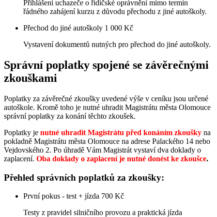
Přihlášení uchazeče o řidičské oprávnění mimo termín
řádného zahájení kurzu z důvodu přechodu z jiné autoškoly.
Přechod do jiné autoškoly
1 000 Kč
Vystavení dokumentů nutných pro přechod do jiné autoškoly.
Správní poplatky spojené se závěrečnými
zkouškami
Poplatky za závěrečné zkoušky uvedené výše v ceníku jsou určené
autoškole. Kromě toho je nutné uhradit Magistrátu města Olomouce
správní poplatky za konání těchto zkoušek.
Poplatky je
nutné uhradit Magistrátu před konáním zkoušky
na
pokladně Magistrátu města Olomouce na adrese Palackého 14 nebo
Vejdovského 2. Po úhradě Vám Magistrát vystaví dva doklady o
zaplacení.
Oba doklady o zaplacení je nutné donést ke zkoušce
.
Přehled správních poplatků za zkoušky:
První pokus - test + jízda
700 Kč
Testy z pravidel silničního provozu a praktická jízda