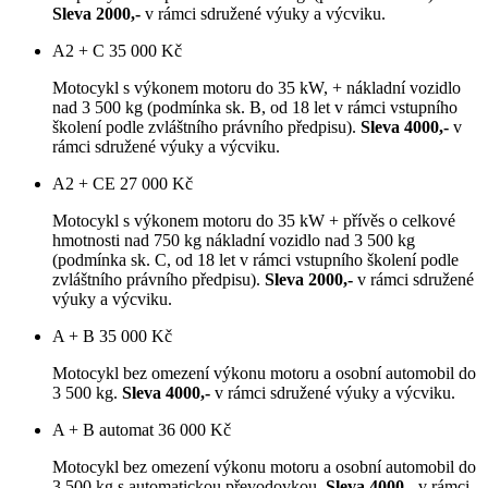
Sleva 2000,-
v rámci sdružené výuky a výcviku.
A2 + C
35 000 Kč
Motocykl s výkonem motoru do 35 kW, + nákladní vozidlo
nad 3 500 kg (podmínka sk. B, od 18 let v rámci vstupního
školení podle zvláštního právního předpisu).
Sleva 4000,-
v
rámci sdružené výuky a výcviku.
A2 + CE
27 000 Kč
Motocykl s výkonem motoru do 35 kW + přívěs o celkové
hmotnosti nad 750 kg nákladní vozidlo nad 3 500 kg
(podmínka sk. C, od 18 let v rámci vstupního školení podle
zvláštního právního předpisu).
Sleva 2000,-
v rámci sdružené
výuky a výcviku.
A + B
35 000 Kč
Motocykl bez omezení výkonu motoru a osobní automobil do
3 500 kg.
Sleva 4000,-
v rámci sdružené výuky a výcviku.
A + B automat
36 000 Kč
Motocykl bez omezení výkonu motoru a osobní automobil do
3 500 kg s automatickou převodovkou.
Sleva 4000,-
v rámci