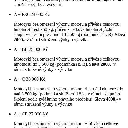
sdružené výuky a výcviku.
A + B96
23 000 Kč
Motocykl bez omezení výkonu motoru a přívěs s celkovou
hmotností nad 750 kg, přičemž celková hmotnost jízdní
soupravy nesmí přesáhnout 4 250 kg (podmínka sk. B).
Sleva
2000,-
v rámci sdružené výuky a výcviku.
A + BE
25 000 Kč
Motocykl bez omezení výkonu motoru a přívěs s celkovou
hmotností do 3 500 kg (podmínka sk. B).
Sleva 2000,-
v
rámci sdružené výuky a výcviku.
A + C
36 000 Kč
Motocykl bez omezení výkonu motoru d, + nákladní vozidlo
nad 3 500 kg (podmínka sk. B, od 18 let v rámci vstupního
školení podle zvláštního právního předpisu).
Sleva 4000,-
v
rámci sdružené výuky a výcviku.
A + CE
27 000 Kč
Motocykl bez omezení výkonu motoru + přívěs o celkové