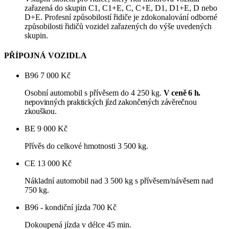
zařazená do skupin C1, C1+E, C, C+E, D1, D1+E, D nebo
D+E. Profesní způsobilostí řidiče je zdokonalování odborné
způsobilosti řidičů vozidel zařazených do výše uvedených
skupin.
PŘÍPOJNÁ VOZIDLA
B96
7 000 Kč
Osobní automobil s přívěsem do 4 250 kg.
V ceně 6 h.
nepovinných praktických jízd zakončených závěrečnou
zkouškou.
BE
9 000 Kč
Přívěs do celkové hmotnosti 3 500 kg.
CE
13 000 Kč
Nákladní automobil nad 3 500 kg s přívěsem/návěsem nad
750 kg.
B96 - kondiční jízda
700 Kč
Dokoupená jízda v délce 45 min.