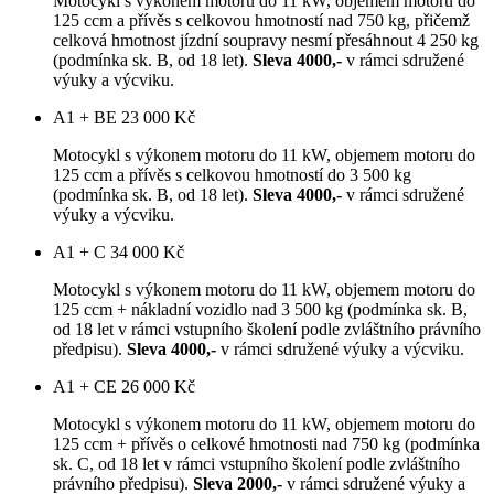
Motocykl s výkonem motoru do 11 kW, objemem motoru do
125 ccm a přívěs s celkovou hmotností nad 750 kg, přičemž
celková hmotnost jízdní soupravy nesmí přesáhnout 4 250 kg
(podmínka sk. B, od 18 let).
Sleva 4000,-
v rámci sdružené
výuky a výcviku.
A1 + BE
23 000 Kč
Motocykl s výkonem motoru do 11 kW, objemem motoru do
125 ccm a přívěs s celkovou hmotností do 3 500 kg
(podmínka sk. B, od 18 let).
Sleva 4000,-
v rámci sdružené
výuky a výcviku.
A1 + C
34 000 Kč
Motocykl s výkonem motoru do 11 kW, objemem motoru do
125 ccm + nákladní vozidlo nad 3 500 kg (podmínka sk. B,
od 18 let v rámci vstupního školení podle zvláštního právního
předpisu).
Sleva 4000,-
v rámci sdružené výuky a výcviku.
A1 + CE
26 000 Kč
Motocykl s výkonem motoru do 11 kW, objemem motoru do
125 ccm + přívěs o celkové hmotnosti nad 750 kg (podmínka
sk. C, od 18 let v rámci vstupního školení podle zvláštního
právního předpisu).
Sleva 2000,-
v rámci sdružené výuky a